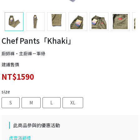
Chef Pants「Khaki」
廚師褲‧主廚褲－軍綠
建議售價
NT$1590
size
S
M
L
XL
此商品參與的優惠活動
虎壹滿額禮